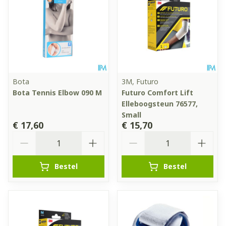
Bota
3M, Futuro
Bota Tennis Elbow 090 M
Futuro Comfort Lift
Elleboogsteun 76577,
Small
€ 17,60
€ 15,70
Aantal
Aantal
Bestel
Bestel