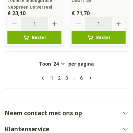
Tenniselleboogbrace
Zwart N5
Neopreen Universeel
€ 23,10
€ 71,70
Aantal
Aantal
Bestel
Bestel
Toon
per pagina
Pagina's
U lees momenteel pagina
Pagina
Pagina
Pagina
1
2
3
...
6
Neem contact met ons op
Klantenservice