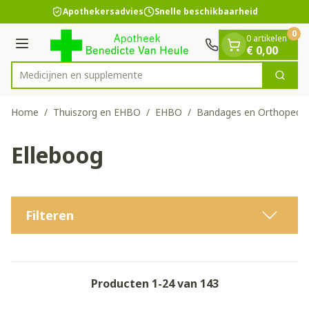
Dia 1 van 1
Ga naar de inhoud
Apothekersadvies
Snelle beschikbaarheid
0
0 artikelen
Menu
€ 0,00
Medic
Zoek
Product, merk, categorie...
Home
/
Thuiszorg en EHBO
/
EHBO
/
Bandages en Orthopedie
Elleboog
Filteren
Producten
1
-
24
van
143