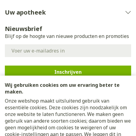
Uw apotheek
Nieuwsbrief
Blijf op de hoogte van nieuwe producten en promoties
E-mail adres
Inschrijven
Wij gebruiken cookies om uw ervaring beter te
Door op inschrijven te klikken, schrijft u zich in voor onze
nieuwsbrief en gaat u akkoord met onze
privacy policy
.
maken.
Onze webshop maakt uitsluitend gebruik van
essentiële cookies. Deze cookies zijn noodzakelijk om
onze website te laten functioneren. We maken geen
gebruik van andere soorten cookies; daarom bieden we
geen mogelijkheid om cookies te weigeren of uw
cookie-instellingen aan te passen. We leggen dit in