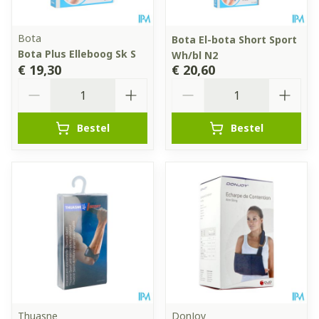
Bota
Bota El-bota Short Sport
Bota Plus Elleboog Sk S
Wh/bl N2
€ 19,30
€ 20,60
Aantal
Aantal
Bestel
Bestel
Thuasne
DonJoy