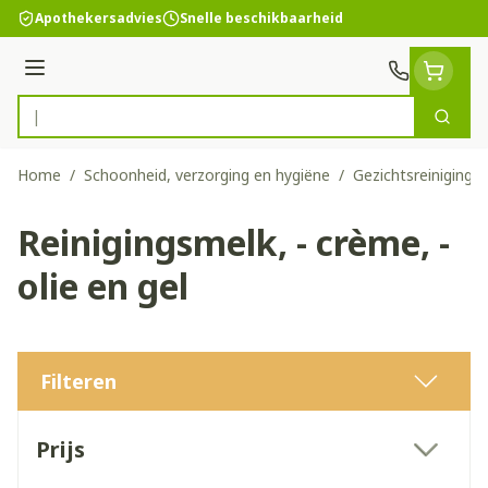
Ga naar de inhoud
Apothekersadvies
Snelle beschikbaarheid
Menu
Zoek
Product, merk, categorie...
Home
/
Schoonheid, verzorging en hygiëne
/
Gezichtsreiniging 
Reinigingsmelk, - crème, -
olie en gel
Filteren
Doorgaan naar productlijst
Prijs
filter