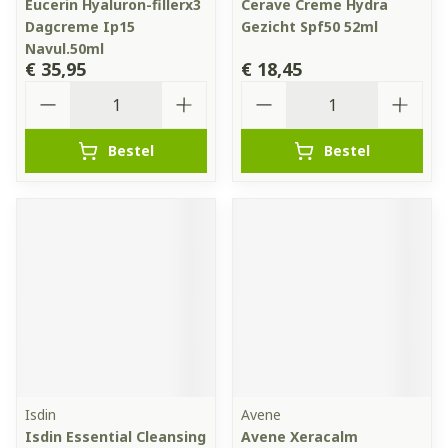
Eucerin Hyaluron-fillerx3
Cerave Creme Hydra
Dagcreme Ip15
Gezicht Spf50 52ml
Navul.50ml
€ 35,95
€ 18,45
Aantal
Aantal
Bestel
Bestel
Isdin
Avene
Isdin Essential Cleansing
Avene Xeracalm