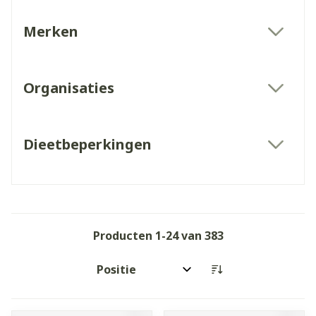
Merken
filter
Organisaties
filter
Dieetbeperkingen
filter
Producten
1
-
24
van
383
Sorteer op: