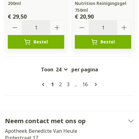
200ml
Nutrition Reinigingsgel
750ml
€ 29,50
€ 20,90
Aantal
Aantal
Bestel
Bestel
Toon
per pagina
Pagina's
U lees momenteel pagina
Pagina
Pagina
Pagina
1
2
3
...
16
Neem contact met ons op
Apotheek Benedicte Van Heule
Pintestraat 17