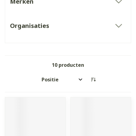
Merken
filter
Organisaties
filter
10
producten
Sorteer op: