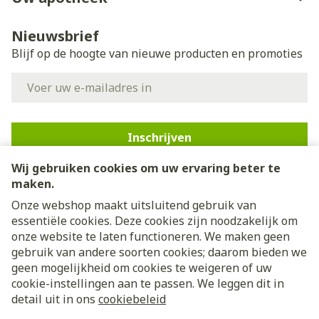
Nieuwsbrief
Blijf op de hoogte van nieuwe producten en promoties
E-mail adres
Inschrijven
Wij gebruiken cookies om uw ervaring beter te
Door op inschrijven te klikken, schrijft u zich in voor onze
nieuwsbrief en gaat u akkoord met onze
privacy policy
.
maken.
Onze webshop maakt uitsluitend gebruik van
essentiële cookies. Deze cookies zijn noodzakelijk om
onze website te laten functioneren. We maken geen
gebruik van andere soorten cookies; daarom bieden we
geen mogelijkheid om cookies te weigeren of uw
cookie-instellingen aan te passen. We leggen dit in
Juridische links
detail uit in ons
cookiebeleid