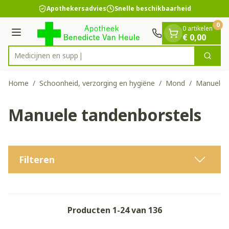
Dia 1 van 1
Ga naar de inhoud
Apothekersadvies
Snelle beschikbaarheid
0
0 artikelen
Menu
€ 0,00
Me
Zoek
Product, merk, categorie...
Home
/
Schoonheid, verzorging en hygiëne
/
Mond
/
Manuele 
Manuele tandenborstels
Filteren
Producten
1
-
24
van
136