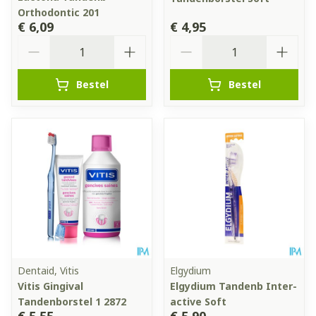
Orthodontic 201
€ 6,09
€ 4,95
Aantal
Aantal
Bestel
Bestel
Dentaid, Vitis
Elgydium
Vitis Gingival
Elgydium Tandenb Inter-
Tandenborstel 1 2872
active Soft
€ 5,55
€ 5,90