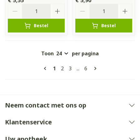
Aantal
Aantal
Bestel
Bestel
Toon
per pagina
Pagina's
U lees momenteel pagina
Pagina
Pagina
Pagina
1
2
3
...
6
Neem contact met ons op
Klantenservice
Uw apotheek