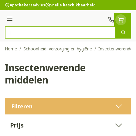
Ga naar de inhoud
Apothekersadvies
Snelle beschikbaarheid
Menu
Zoek
Product, merk, categorie...
Home
/
Schoonheid, verzorging en hygiëne
/
Insectenwerende 
Insectenwerende
middelen
Filteren
Doorgaan naar productlijst
Prijs
filter