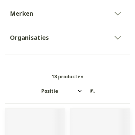
Merken
filter
Organisaties
filter
18
producten
Sorteer op: