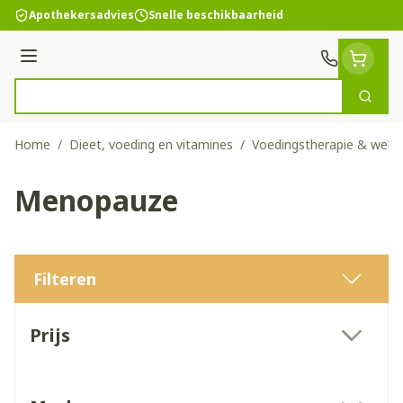
Ga naar de inhoud
Apothekersadvies
Snelle beschikbaarheid
Menu
Zoek
Product, merk, categorie...
Home
/
Dieet, voeding en vitamines
/
Voedingstherapie & welzi
Menopauze
Filteren
Doorgaan naar productlijst
Prijs
filter