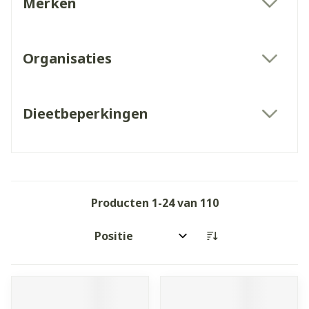
Merken
filter
Organisaties
filter
Dieetbeperkingen
filter
Producten
1
-
24
van
110
Sorteer op: