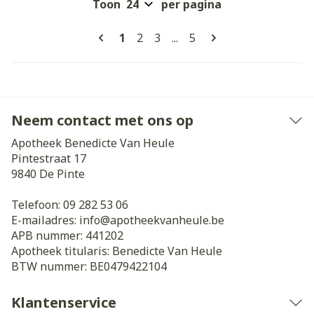
Toon
per pagina
Pagina's
U lees momenteel pagina
Pagina
Pagina
Pagina
1
2
3
...
5
Neem contact met ons op
Apotheek Benedicte Van Heule
Pintestraat 17
9840
De Pinte
Telefoon:
09 282 53 06
E-mailadres:
info@
apotheekvanheule.be
APB nummer:
441202
Apotheek titularis:
Benedicte Van Heule
BTW nummer:
BE0479422104
Klantenservice