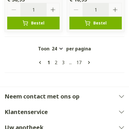
Aantal
Aantal
Bestel
Bestel
Toon
per pagina
Pagina's
U lees momenteel pagina
Pagina
Pagina
Pagina
1
2
3
...
17
Neem contact met ons op
Klantenservice
Uw apotheek