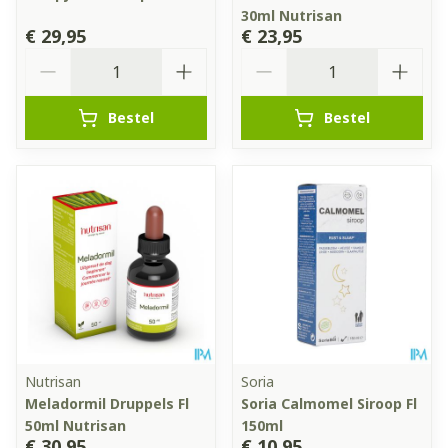
30ml Nutrisan
€ 29,95
€ 23,95
Aantal
Aantal
Bestel
Bestel
Nutrisan
Soria
Meladormil Druppels Fl
Soria Calmomel Siroop Fl
50ml Nutrisan
150ml
€ 30,95
€ 10,95