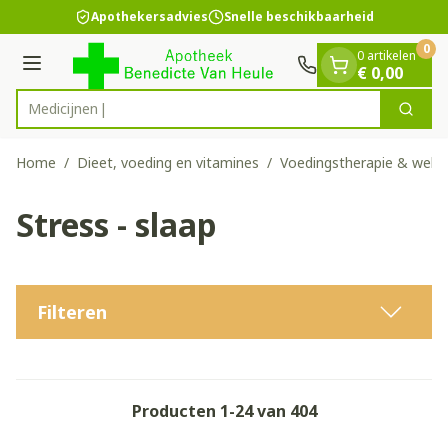
Dia 1 van 1
Ga naar de inhoud
Apothekersadvies
Snelle beschikbaarheid
0
0 artikelen
Menu
€ 0,00
Zoek
Product, merk, categorie...
Home
/
Dieet, voeding en vitamines
/
Voedingstherapie & welzi
Stress - slaap
Filteren
Producten
1
-
24
van
404