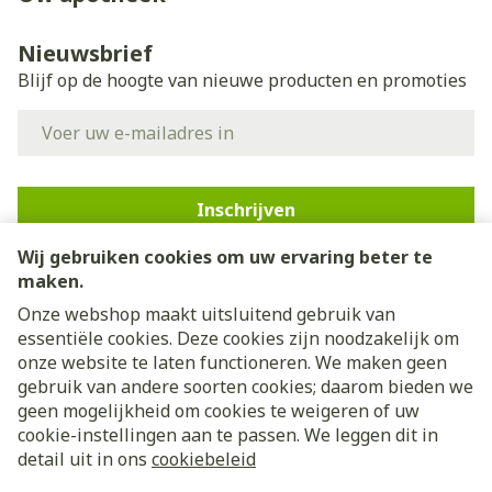
Nieuwsbrief
Blijf op de hoogte van nieuwe producten en promoties
E-mail adres
Inschrijven
Wij gebruiken cookies om uw ervaring beter te
Door op inschrijven te klikken, schrijft u zich in voor onze
nieuwsbrief en gaat u akkoord met onze
privacy policy
.
maken.
Onze webshop maakt uitsluitend gebruik van
essentiële cookies. Deze cookies zijn noodzakelijk om
onze website te laten functioneren. We maken geen
gebruik van andere soorten cookies; daarom bieden we
geen mogelijkheid om cookies te weigeren of uw
cookie-instellingen aan te passen. We leggen dit in
Juridische links
detail uit in ons
cookiebeleid