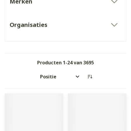
Merken
filter
Organisaties
filter
Producten
1
-
24
van
3695
Sorteer op: