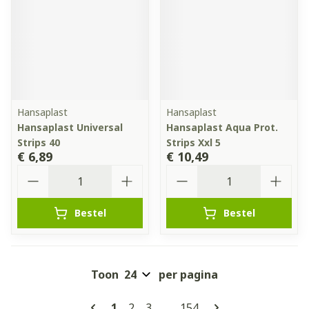
Hansaplast
Hansaplast
Hansaplast Universal
Hansaplast Aqua Prot.
Strips 40
Strips Xxl 5
€ 6,89
€ 10,49
Aantal
Aantal
Bestel
Bestel
Toon
per pagina
Pagina's
U lees momenteel pagina
Pagina
Pagina
Pagina
1
2
3
...
154