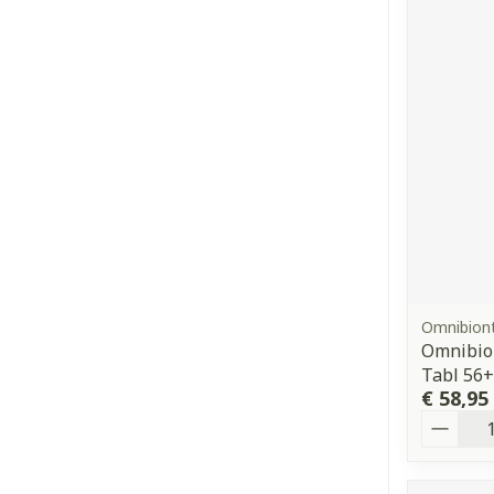
Omnibion
Omnibion
Tabl 56+
€ 58,95
Aantal