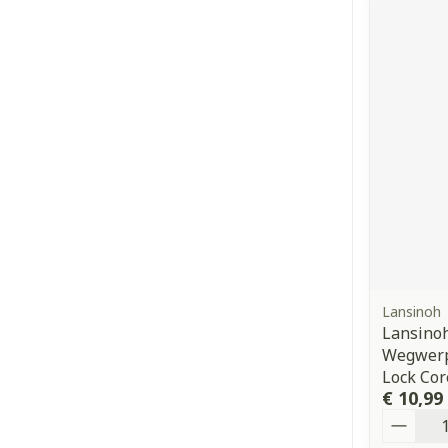
Lansinoh
Lansino
Wegwerp
Lock Co
€ 10,99
Aantal