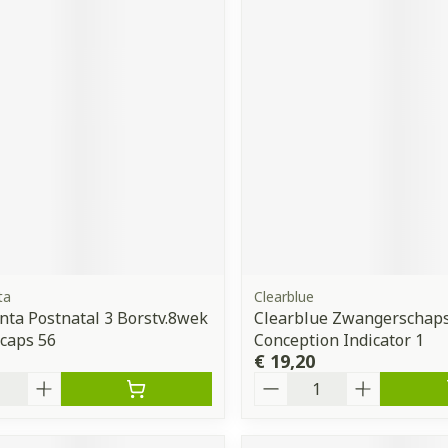
ta
Clearblue
ta Postnatal 3 Borstv.8wek
Clearblue Zwangerschaps
caps 56
Conception Indicator 1
€ 19,20
Aantal