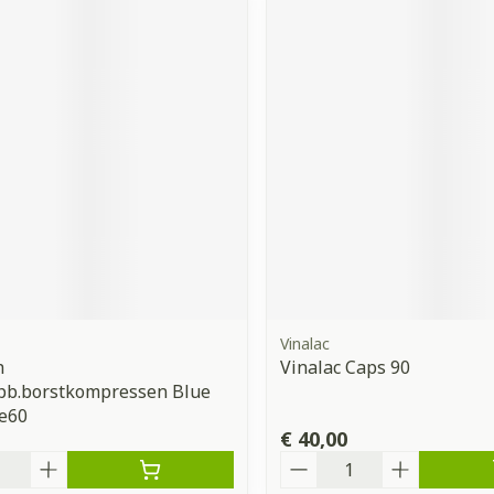
Vinalac
h
Vinalac Caps 90
b.borstkompressen Blue
re60
€ 40,00
Aantal