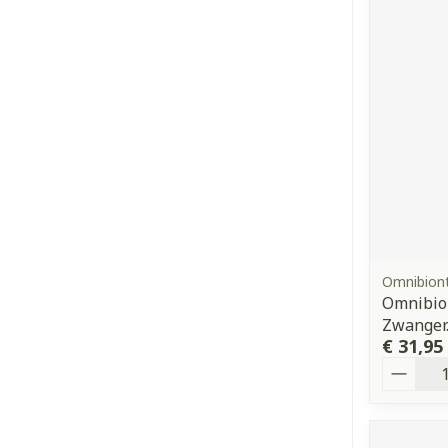
Omnibion
Omnibion
Zwanger
€ 31,95
Aantal