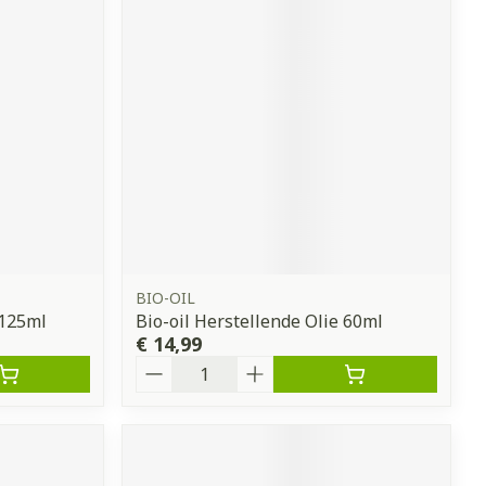
erende
Parfums en
geurproducten
BIO-OIL
 125ml
Bio-oil Herstellende Olie 60ml
€ 14,99
CBD
Aantal