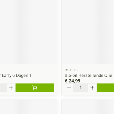
ddelen
Haar
orging
Supplementen
Insectenw
middelen
n
Mondmaskers
issen
 -
uid
d
BIO-OIL
r Early 6 Dagen 1
Bio-oil Herstellende Olie
€ 24,99
Zelfbruiner
Scheren
Aantal