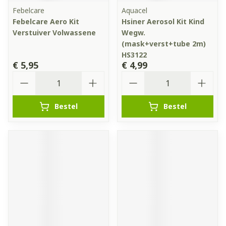
Febelcare
Aquacel
Febelcare Aero Kit
Hsiner Aerosol Kit Kind
Verstuiver Volwassene
Wegw.
(mask+verst+tube 2m)
HS3122
€ 5,95
€ 4,99
Aantal
Aantal
Bestel
Bestel