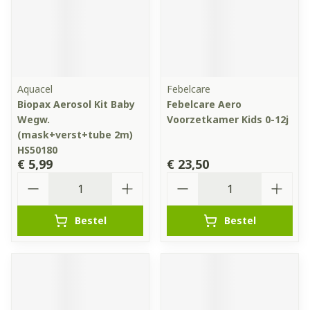
Aquacel
Febelcare
Biopax Aerosol Kit Baby
Febelcare Aero
Wegw.
Voorzetkamer Kids 0-12j
(mask+verst+tube 2m)
HS50180
€ 5,99
€ 23,50
Aantal
Aantal
Bestel
Bestel