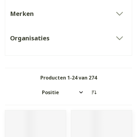
Merken
filter
Organisaties
filter
Producten
1
-
24
van
274
Sorteer op: