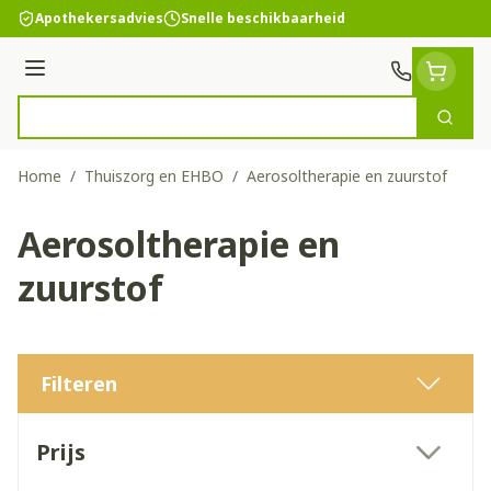
Ga naar de inhoud
Apothekersadvies
Snelle beschikbaarheid
Menu
Zoek
Product, merk, categorie...
Home
/
Thuiszorg en EHBO
/
Aerosoltherapie en zuurstof
Aerosoltherapie en
zuurstof
Filteren
Doorgaan naar productlijst
Prijs
filter