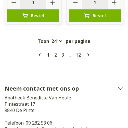
Bestel
Bestel
Toon
per pagina
Pagina's
U lees momenteel pagina
Pagina
Pagina
Pagina
1
2
3
...
12
Neem contact met ons op
Apotheek Benedicte Van Heule
Pintestraat 17
9840
De Pinte
Telefoon:
09 282 53 06