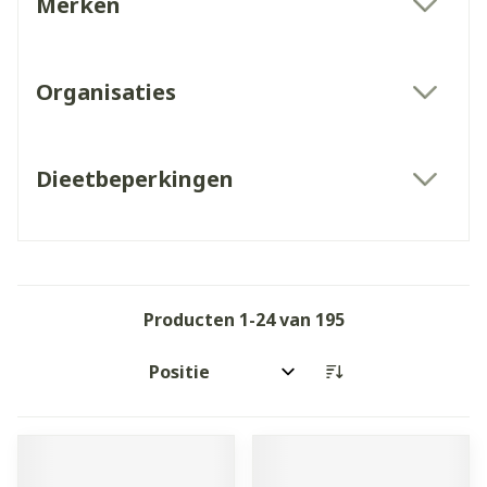
Merken
filter
Organisaties
filter
Dieetbeperkingen
filter
Producten
1
-
24
van
195
Sorteer op: