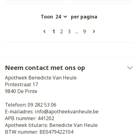
Toon
per pagina
Pagina's
U lees momenteel pagina
Pagina
Pagina
Pagina
1
2
3
...
9
Neem contact met ons op
Apotheek Benedicte Van Heule
Pintestraat 17
9840
De Pinte
Telefoon:
09 282 53 06
E-mailadres:
info@
apotheekvanheule.be
APB nummer:
441202
Apotheek titularis:
Benedicte Van Heule
BTW nummer:
BE0479422104