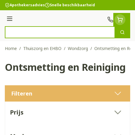
Ga naar de inhoud
Apothekersadvies
Snelle beschikbaarheid
Menu
Zoek
Product, merk, categorie...
Home
/
Thuiszorg en EHBO
/
Wondzorg
/
Ontsmetting en Rein
Ontsmetting en Reiniging
Filteren
Doorgaan naar productlijst
Prijs
filter