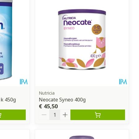
erende
Parfums en
geurproducten
Nutricia
ik 450g
Neocate Syneo 400g
€ 45,50
CBD
Aantal