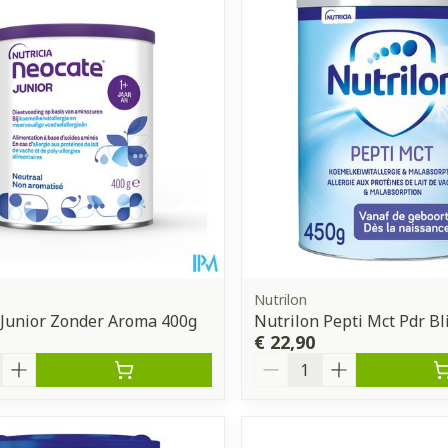
Toon meer
ddelen
Haar
orging
Supplementen
Insectenw
middelen
n
Mondmaskers
issen
 -
uid
d
Nutrilon
Junior Zonder Aroma 400g
Nutrilon Pepti Mct Pdr Bl
€ 22,90
Zelfbruiner
Scheren
Aantal