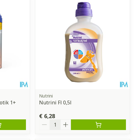
Nutrini
otik 1+
Nutrini Fl 0,5l
€ 6,28
Aantal