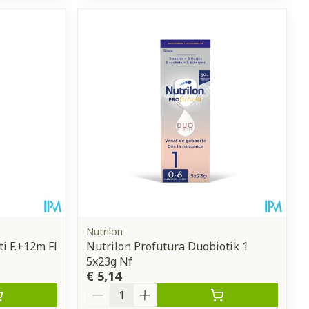
Nutrilon
i F.+12m Fl
Nutrilon Profutura Duobiotik 1
5x23g Nf
€ 5,14
Aantal