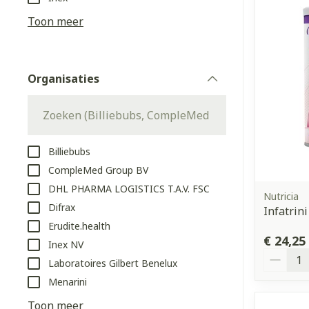
Aerosol access
Blaren
Creme, gel en 
Toon meer
Zuurstof
Eelt
Eksteroog - li
Ademhalingss
Organisaties
Toon meer
filter
Spieren en g
Specifiek vo
Billiebubs
Naalden en s
CompleMed Group BV
Lichaamsverzo
DHL PHARMA LOGISTICS T.A.V. FSC
Infecties
Spuiten
Nutricia
Deodorant
Difrax
Infatrin
Oplossing voor
Gezichtsverzo
Erudite.health
Naalden
Luizen
€ 24,25
Inex NV
Aantal
Naalden voor 
Laboratoires Gilbert Benelux
- pennaalden
Menarini
Diagnostica
Toon meer
Toon meer