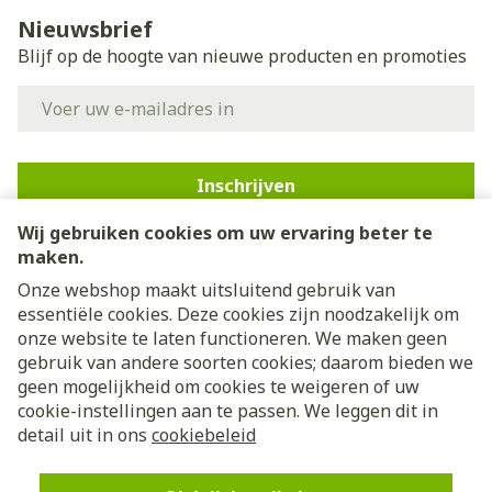
Nieuwsbrief
Blijf op de hoogte van nieuwe producten en promoties
E-mail adres
Inschrijven
Wij gebruiken cookies om uw ervaring beter te
Door op inschrijven te klikken, schrijft u zich in voor onze
nieuwsbrief en gaat u akkoord met onze
privacy policy
.
maken.
Onze webshop maakt uitsluitend gebruik van
essentiële cookies. Deze cookies zijn noodzakelijk om
onze website te laten functioneren. We maken geen
gebruik van andere soorten cookies; daarom bieden we
geen mogelijkheid om cookies te weigeren of uw
cookie-instellingen aan te passen. We leggen dit in
Juridische links
detail uit in ons
cookiebeleid