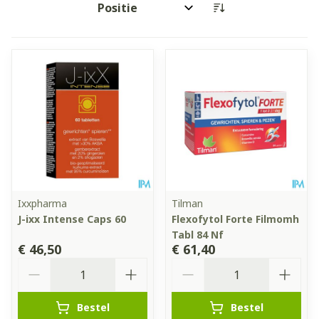
Sorteer op:
Ixxpharma
Tilman
J-ixx Intense Caps 60
Flexofytol Forte Filmomh
Tabl 84 Nf
€ 46,50
€ 61,40
Aantal
Aantal
Bestel
Bestel