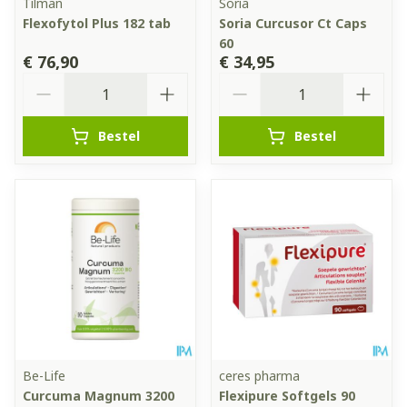
Tilman
Soria
Flexofytol Plus 182 tab
Soria Curcusor Ct Caps
60
€ 76,90
€ 34,95
Aantal
Aantal
Bestel
Bestel
Be-Life
ceres pharma
Curcuma Magnum 3200
Flexipure Softgels 90