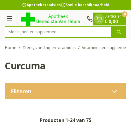
Dia 1 van 1
Ga naar de inhoud
Apothekersadvies
Snelle beschikbaarheid
0
0 artikelen
Menu
€ 0,00
Medic
Zoek
Product, merk, categorie...
Home
/
Dieet, voeding en vitamines
/
Vitamines en supplement
Curcuma
Filteren
Producten
1
-
24
van
75