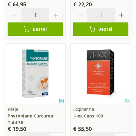
€ 64,95
€ 22,20
Aantal
Aantal
Bestel
Bestel
Pileje
Ixxpharma
Phytobiane Curcuma
J-ixx Caps 180
Tabl 30
€ 19,50
€ 55,50
Aantal
Aantal