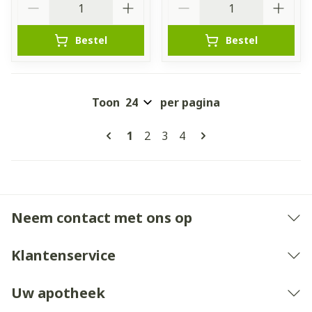
Bestel
Bestel
Toon
per pagina
Pagina's
U lees momenteel pagina
Pagina
Pagina
Pagina
1
2
3
4
Neem contact met ons op
Klantenservice
Uw apotheek