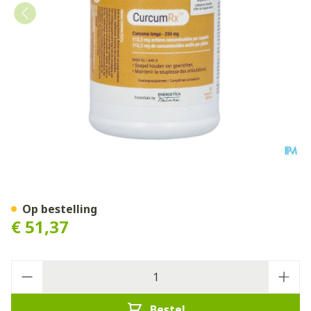
Curcum Rx Biotics Caps 60
Op bestelling
€ 51,37
Aantal
Bestel