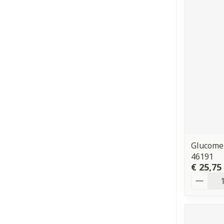
Glucomen
46191
€ 25,75
Aantal