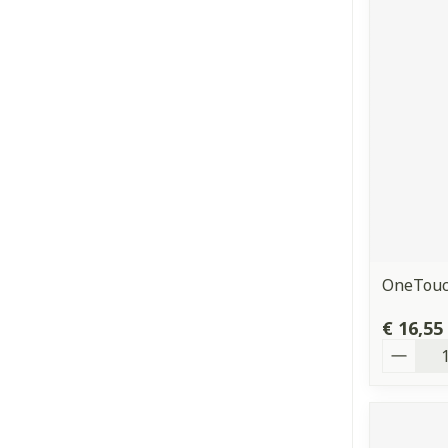
OneTouch
€ 16,55
Aantal