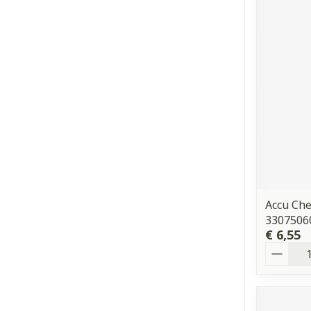
Accu Che
3307506
€ 6,55
Aantal