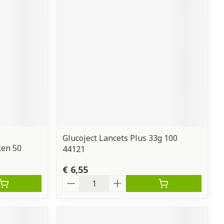
erende
Parfums en
geurproducten
Glucoject Lancets Plus 33g 100
ken 50
44121
CBD
€ 6,55
Aantal