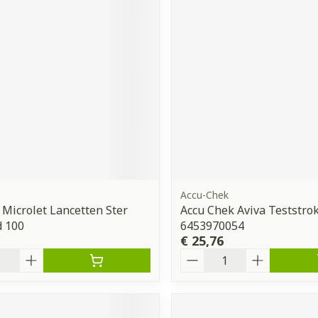
ddelen
Haar
orging
Supplementen
Insectenw
middelen
n
Mondmaskers
issen
 -
uid
d
Accu-Chek
 Microlet Lancetten Ster
Accu Chek Aviva Teststro
Zelfbruiner
Scheren
d 100
6453970054
€ 25,76
Aantal