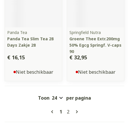
Panda Tea
Springfield Nutra
Panda Tea Slim Tea 28
Groene Thee Extr.200mg
Days Zakje 28
50% Egcg Springf. V-caps
90
€ 16,15
€ 32,95
Niet beschikbaar
Niet beschikbaar
Toon
per pagina
Pagina's
U lees momenteel pagina
Pagina
1
2