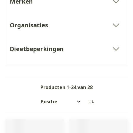
Merken
filter
Organisaties
filter
Dieetbeperkingen
filter
Producten
1
-
24
van
28
Sorteer op: