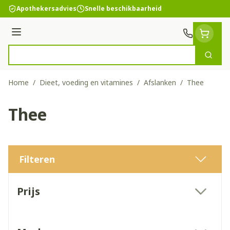
Ga naar de inhoud
Apothekersadvies
Snelle beschikbaarheid
Menu
Zoek
Product, merk, categorie...
Home
/
Dieet, voeding en vitamines
/
Afslanken
/
Thee
Thee
Filteren
Doorgaan naar productlijst
Prijs
filter