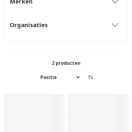
Merken
filter
Organisaties
filter
2
producten
Sorteer op: