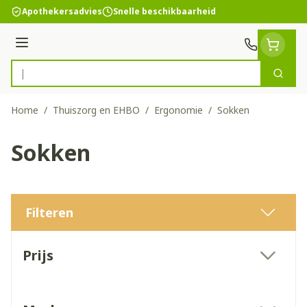
Ga naar de inhoud
Apothekersadvies
Snelle beschikbaarheid
Menu
Zoek
Product, merk, categorie...
Home
/
Thuiszorg en EHBO
/
Ergonomie
/
Sokken
Sokken
Filteren
Doorgaan naar productlijst
Prijs
filter