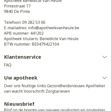
Apotheek Benedicte Van Heule
Pintestraat 17
9840
De Pinte
Telefoon:
09 282 53 06
E-mailadres:
info@
apotheekvanheule.be
APB nummer:
441202
Apotheek titularis:
Benedicte Van Heule
BTW nummer:
BE0479422104
Klantenservice
FAQ
Uw apotheek
Over ons
Nuttige links
Gezondheidsnieuws
Apotheker
van wacht
Voorschrift
Zorgtarieven
Nieuwsbrief
Blijf op de hoogte van nieuwe producten en promoties