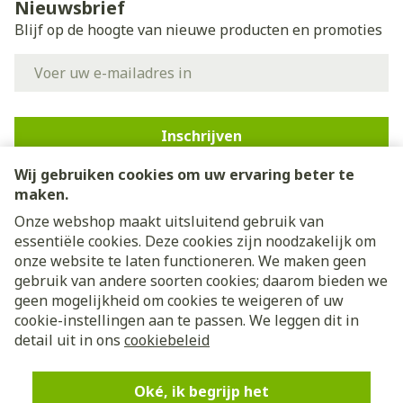
Nieuwsbrief
Blijf op de hoogte van nieuwe producten en promoties
E-mail adres
Inschrijven
Wij gebruiken cookies om uw ervaring beter te
Door op inschrijven te klikken, schrijft u zich in voor onze
nieuwsbrief en gaat u akkoord met onze
privacy policy
.
maken.
Onze webshop maakt uitsluitend gebruik van
essentiële cookies. Deze cookies zijn noodzakelijk om
onze website te laten functioneren. We maken geen
gebruik van andere soorten cookies; daarom bieden we
geen mogelijkheid om cookies te weigeren of uw
cookie-instellingen aan te passen. We leggen dit in
Juridische links
detail uit in ons
cookiebeleid
Oké, ik begrijp het