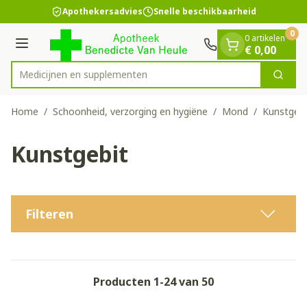
Dia 1 van 1
Ga naar de inhoud
Apothekersadvies
Snelle beschikbaarheid
0
0 artikelen
Menu
€ 0,00
Medicijnen
Zoek
Product, merk, categorie...
Home
/
Schoonheid, verzorging en hygiëne
/
Mond
/
Kunstgebi
Kunstgebit
Filteren
Producten
1
-
24
van
50