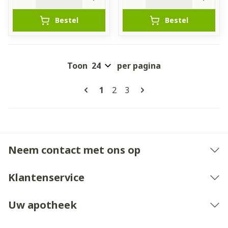
Bestel
Bestel
Toon
per pagina
Pagina's
U lees momenteel pagina
Pagina
Pagina
1
2
3
Neem contact met ons op
Klantenservice
Uw apotheek