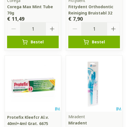
Corega
Fittydent
Corega Max Mint Tube
Fittydent Orthodontic
70g
Reiniging Bruistabl 32
€ 11,49
€ 7,90
Aantal
Aantal
Bestel
Bestel
Miradent
Protefix Kleefcr Al.v.
Miradent
40ml+4ml Grat. 6675