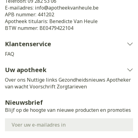
Telefoon:
09 282 53 06
E-mailadres:
info@
apotheekvanheule.be
APB nummer:
441202
Apotheek titularis:
Benedicte Van Heule
BTW nummer:
BE0479422104
Klantenservice
FAQ
Uw apotheek
Over ons
Nuttige links
Gezondheidsnieuws
Apotheker
van wacht
Voorschrift
Zorgtarieven
Nieuwsbrief
Blijf op de hoogte van nieuwe producten en promoties
E-mail adres