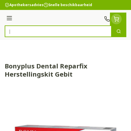
Ga naar de inhoud
Apothekersadvies
Snelle beschikbaarheid
Menu
Zoek
Product, merk, categorie...
Bonyplus Dental Reparfix
Herstellingskit Gebit