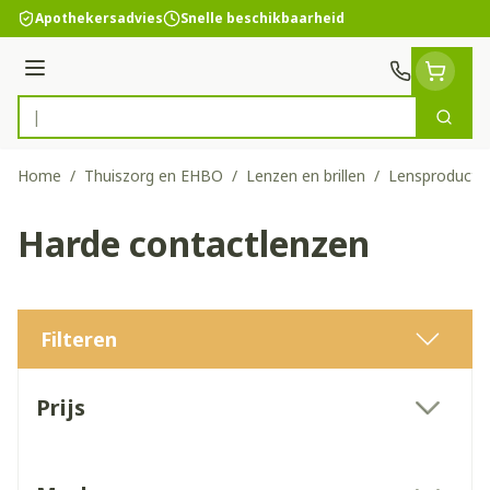
Ga naar de inhoud
Apothekersadvies
Snelle beschikbaarheid
Menu
Zoek
Product, merk, categorie...
Home
/
Thuiszorg en EHBO
/
Lenzen en brillen
/
Lensproducte
Harde contactlenzen
Filteren
Doorgaan naar productlijst
Prijs
filter