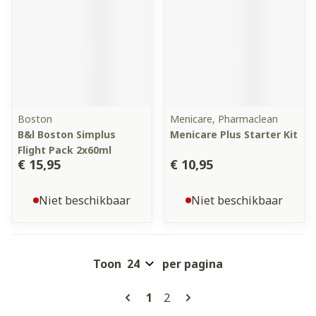
Boston
Menicare, Pharmaclean
B&l Boston Simplus
Menicare Plus Starter Kit
Flight Pack 2x60ml
€ 15,95
€ 10,95
Niet beschikbaar
Niet beschikbaar
Toon
per pagina
Pagina's
U lees momenteel pagina
Pagina
1
2