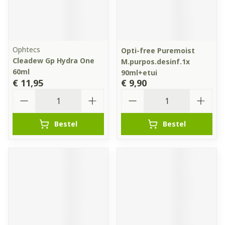
Ophtecs
Opti-free Puremoist
Cleadew Gp Hydra One
M.purpos.desinf.1x
60ml
90ml+etui
€ 11,95
€ 9,90
Aantal
Aantal
Bestel
Bestel