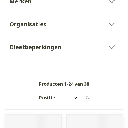
Merken
filter
Organisaties
filter
Dieetbeperkingen
filter
Producten
1
-
24
van
38
Sorteer op: