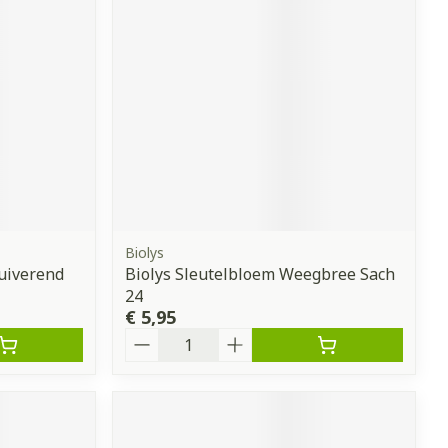
erende
Parfums en
geurproducten
Biolys
uiverend
Biolys Sleutelbloem Weegbree Sach
24
€ 5,95
CBD
Aantal