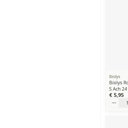
Biolys
Biolys R
S Ach 24
€ 5,95
Aantal