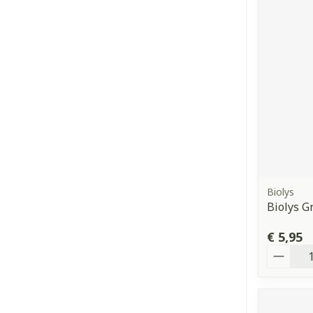
Biolys
Biolys G
€ 5,95
Aantal