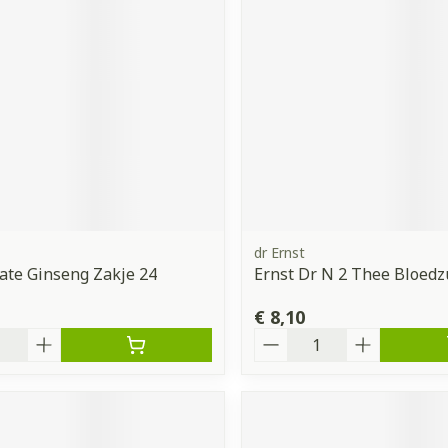
ddelen
Haar
orging
Supplementen
Insectenw
middelen
n
Mondmaskers
issen
 -
uid
d
dr Ernst
ate Ginseng Zakje 24
Ernst Dr N 2 Thee Bloedz
€ 8,10
Zelfbruiner
Scheren
Aantal