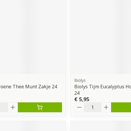
Biolys
roene Thee Munt Zakje 24
Biolys Tijm Eucalyptus H
24
€ 5,95
Aantal