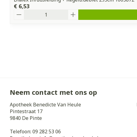
€ 6,53
Aantal
Neem contact met ons op
Apotheek Benedicte Van Heule
Pintestraat 17
9840
De Pinte
Telefoon:
09 282 53 06