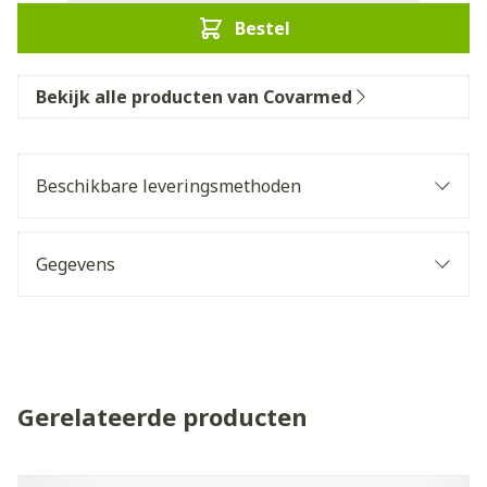
Bestel
Bekijk alle producten van Covarmed
Beschikbare leveringsmethoden
Gegevens
Gerelateerde producten
Navigeren door de elementen van de carrousel is mogelijk 
Druk om carrousel over te slaan
Druk op om naar carrouselnavigatie te gaan