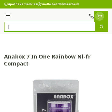
Ga naar de inhoud
Apothekersadvies
Snelle beschikbaarheid
Menu
Zoek
Product, merk, categorie...
Anabox 7 In One Rainbow Nl-fr
Compact