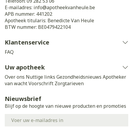
Telefoon:
09 282 53 06
E-mailadres:
info@
apotheekvanheule.be
APB nummer:
441202
Apotheek titularis:
Benedicte Van Heule
BTW nummer:
BE0479422104
Klantenservice
FAQ
Uw apotheek
Over ons
Nuttige links
Gezondheidsnieuws
Apotheker
van wacht
Voorschrift
Zorgtarieven
Nieuwsbrief
Blijf op de hoogte van nieuwe producten en promoties
E-mail adres