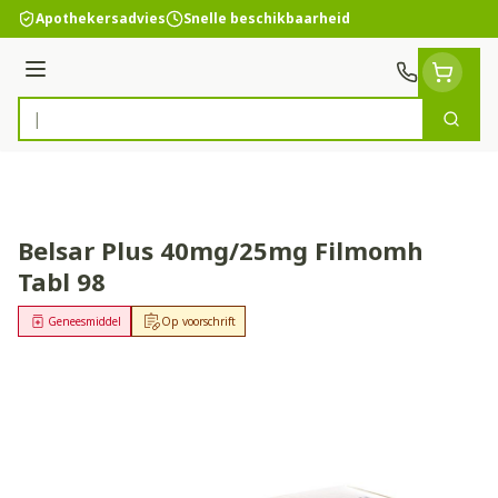
Ga naar de inhoud
Apothekersadvies
Snelle beschikbaarheid
Menu
Zoek
Product, merk, categorie...
Belsar Plus 40mg/25mg Filmomh
Tabl 98
Geneesmiddel
Op voorschrift