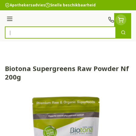
Ga naar de inhoud
Apothekersadvies
Snelle beschikbaarheid
Menu
Zoek
Product, merk, categorie...
Biotona Supergreens Raw Powder Nf
200g