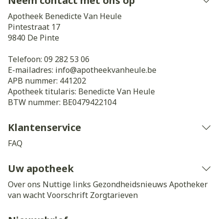
Neem contact met ons op
Apotheek Benedicte Van Heule
Pintestraat 17
9840
De Pinte
Telefoon:
09 282 53 06
E-mailadres:
info@
apotheekvanheule.be
APB nummer:
441202
Apotheek titularis:
Benedicte Van Heule
BTW nummer:
BE0479422104
Klantenservice
FAQ
Uw apotheek
Over ons
Nuttige links
Gezondheidsnieuws
Apotheker
van wacht
Voorschrift
Zorgtarieven