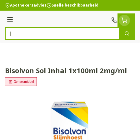
Ga naar de inhoud
Apothekersadvies
Snelle beschikbaarheid
Menu
Zoek
Product, merk, categorie...
Bisolvon Sol Inhal 1x100ml 2mg/ml
Geneesmiddel