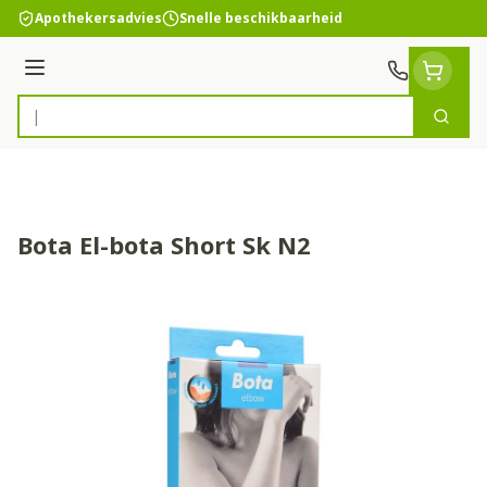
Ga naar de inhoud
Apothekersadvies
Snelle beschikbaarheid
Menu
Zoek
Product, merk, categorie...
Bota El-bota Short Sk N2