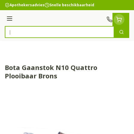
Ga naar de inhoud
Apothekersadvies
Snelle beschikbaarheid
Menu
Zoek
Product, merk, categorie...
Bota Gaanstok N10 Quattro
Plooibaar Brons