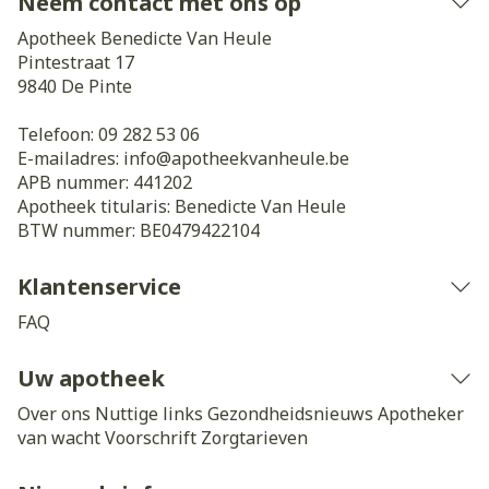
Neem contact met ons op
Apotheek Benedicte Van Heule
Pintestraat 17
9840
De Pinte
Telefoon:
09 282 53 06
E-mailadres:
info@
apotheekvanheule.be
APB nummer:
441202
Apotheek titularis:
Benedicte Van Heule
BTW nummer:
BE0479422104
Klantenservice
FAQ
Uw apotheek
Over ons
Nuttige links
Gezondheidsnieuws
Apotheker
van wacht
Voorschrift
Zorgtarieven