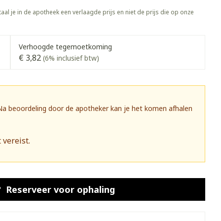
rapie
Toon meer
aal je in de apotheek een verlaagde prijs en niet de prijs die op onze
Diagnosetesten en
 stress
Vlooien en teken
meetapparatuur
Oren
Mond en keel
Verhoogde tegemoetkoming
€ 3,82
Alcoholtest
(6% inclusief btw)
g
Oordopjes
Zuigtabletten
herapie -
Mond, muil of snavel
Bloeddrukmeter
ls
 en -druppels
Oorreiniging
Spray - oplossing
Cholesteroltest
zen
Oordruppels
Hartslagmeter
 Na beoordeling door de apotheker kan je het komen afhalen
ulpmiddelen
Toon meer
 vereist.
herming
Hygiëne
Ergonomie
nning en -
Aambeien
s
Bad en douche
Ademhaling en zuurstof
Reserveer
voor ophaling
je
Badkamer