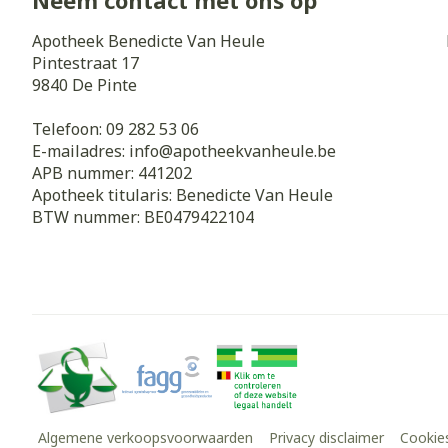
Neem contact met ons op
Apotheek Benedicte Van Heule
Pintestraat 17
9840
De Pinte
Telefoon:
09 282 53 06
E-mailadres:
info@
apotheekvanheule.be
APB nummer:
441202
Apotheek titularis:
Benedicte Van Heule
BTW nummer:
BE0479422104
Algemene verkoopsvoorwaarden
Privacy disclaimer
Cookie