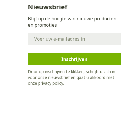
Bed
Nieuwsbrief
ing zon
Doorliggen - decubitis
Blijf op de hoogte van nieuwe producten
Toon meer
gie
Urinewegen
en promoties
E-mail adres
eid,
Stoppen met roken
n stress
it en intieme
Gezichtsreiniging -
ontschminken
en
Instrumenten
Inschrijven
 -
en
Reinigingsmelk, - crème, -
sche
Anti tumor middelen
Door op inschrijven te klikken, schrijft u zich in
ie
olie en gel
voor onze nieuwsbrief en gaat u akkoord met
onze
privacy policy
.
ijn
Tonic - lotion
Anesthesie
zorging
Micellair water
Specifiek voor de ogen
hie
Diverse
Toon meer
et
geneesmiddelen