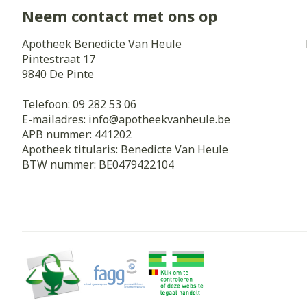
Neem contact met ons op
Zuurstof
Eelt
Eksteroog - li
Apotheek Benedicte Van Heule
Ademhalingss
Pintestraat 17
Toon meer
9840
De Pinte
Spieren en g
Telefoon:
09 282 53 06
E-mailadres:
info@
apotheekvanheule.be
Specifiek vo
APB nummer:
441202
Naalden en s
Apotheek titularis:
Benedicte Van Heule
Lichaamsverzo
Infecties
BTW nummer:
BE0479422104
Spuiten
Deodorant
Oplossing voor
Gezichtsverzo
Naalden
Luizen
Naalden voor 
- pennaalden
Diagnostica
Toon meer