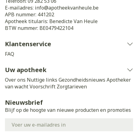
Telefoon:
09 282 53 06
E-mailadres:
info@
apotheekvanheule.be
APB nummer:
441202
Apotheek titularis:
Benedicte Van Heule
BTW nummer:
BE0479422104
Klantenservice
FAQ
Uw apotheek
Over ons
Nuttige links
Gezondheidsnieuws
Apotheker
van wacht
Voorschrift
Zorgtarieven
Nieuwsbrief
Blijf op de hoogte van nieuwe producten en promoties
E-mail adres