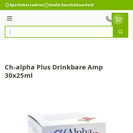
Ga naar de inhoud
Apothekersadvies
Snelle beschikbaarheid
Menu
Zoek
Product, merk, categorie...
Ch-alpha Plus Drinkbare Amp
30x25ml