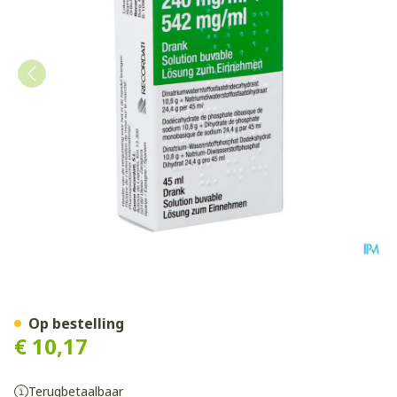
Cleen Phospho-soda 11g/24g
Op bestelling
€ 10,17
Terugbetaalbaar