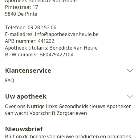
Apotheek Benedicte Van Heule
Pintestraat 17
9840
De Pinte
Telefoon:
09 282 53 06
E-mailadres:
info@
apotheekvanheule.be
APB nummer:
441202
Apotheek titularis:
Benedicte Van Heule
BTW nummer:
BE0479422104
Klantenservice
FAQ
Uw apotheek
Over ons
Nuttige links
Gezondheidsnieuws
Apotheker
van wacht
Voorschrift
Zorgtarieven
Nieuwsbrief
Blijf op de hoogte van nieuwe producten en promoties