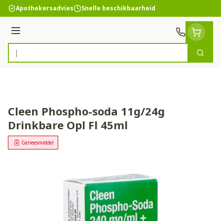
Ga naar de inhoud
Apothekersadvies
Snelle beschikbaarheid
Menu
Zoek
Product, merk, categorie...
Cleen Phospho-soda 11g/24g
Drinkbare Opl Fl 45ml
Geneesmiddel