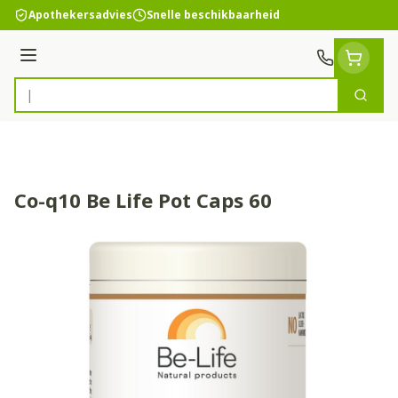
Ga naar de inhoud
Apothekersadvies
Snelle beschikbaarheid
Menu
Zoek
Product, merk, categorie...
Co-q10 Be Life Pot Caps 60