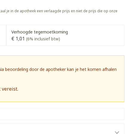
rapie
Toon meer
aal je in de apotheek een verlaagde prijs en niet de prijs die op onze
Diagnosetesten en
 stress
Vlooien en teken
meetapparatuur
Oren
Mond en keel
Verhoogde tegemoetkoming
Alcoholtest
g
Oordopjes
Zuigtabletten
€ 1,01
(6% inclusief btw)
herapie -
Mond, muil of snavel
Bloeddrukmeter
ls
 en -druppels
Oorreiniging
Spray - oplossing
Cholesteroltest
zen
Oordruppels
Hartslagmeter
ulpmiddelen
 Na beoordeling door de apotheker kan je het komen afhalen
Toon meer
 vereist.
herming
Hygiëne
Ergonomie
nning en -
Aambeien
s
Bad en douche
Ademhaling en zuurstof
je
Badkamer