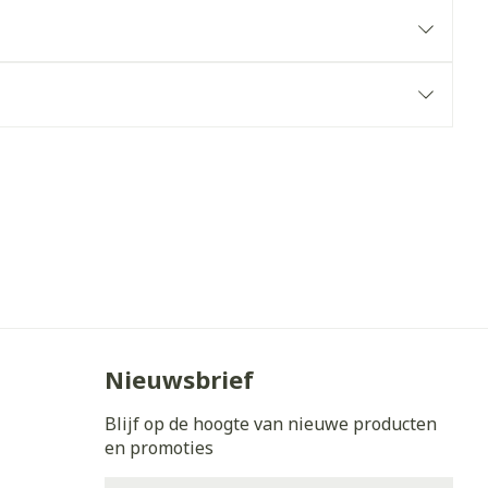
erende
Parfums en
geurproducten
CBD
Nieuwsbrief
Blijf op de hoogte van nieuwe producten
en promoties
E-mail adres