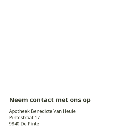
Diergeneesmi
Gezichtsverz
Pillendozen e
Pigmentstoorn
accessoires
Gevoelige huid
geïrriteerde h
Gemengde hui
Doffe huid
Toon meer
Snurken
Neem contact met ons op
Apotheek Benedicte Van Heule
Pintestraat 17
9840
De Pinte