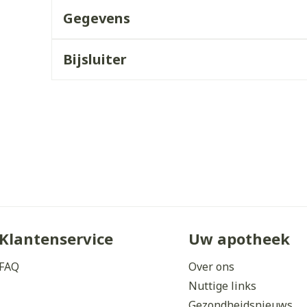
Gegevens
ddelen
Haar
orging
Supplementen
Insectenw
middelen
n
Mondmaskers
issen
Bijsluiter
 -
uid
d
Zelfbruiner
Scheren
Klantenservice
Uw apotheek
FAQ
Over ons
Nuttige links
Gezondheidsnieuws