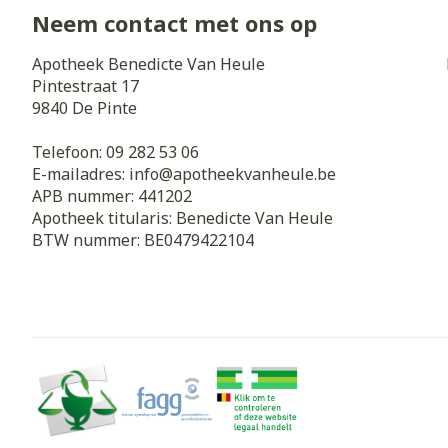
Neem contact met ons op
Zuurstof
Eelt
Eksteroog - li
Apotheek Benedicte Van Heule
Ademhalingss
Pintestraat 17
Toon meer
9840
De Pinte
Spieren en g
Telefoon:
09 282 53 06
E-mailadres:
info@
apotheekvanheule.be
Specifiek vo
APB nummer:
441202
Naalden en s
Apotheek titularis:
Benedicte Van Heule
Lichaamsverzo
Infecties
BTW nummer:
BE0479422104
Spuiten
Deodorant
Oplossing voor
Gezichtsverzo
Naalden
Luizen
Naalden voor 
- pennaalden
Diagnostica
Toon meer