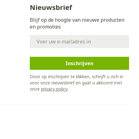
Bed
Nieuwsbrief
ing zon
Doorliggen - decubitis
Blijf op de hoogte van nieuwe producten
Toon meer
gie
Urinewegen
en promoties
E-mail adres
eid,
Stoppen met roken
n stress
it en intieme
Gezichtsreiniging -
ontschminken
en
Instrumenten
Inschrijven
 -
en
Reinigingsmelk, - crème, -
sche
Anti tumor middelen
Door op inschrijven te klikken, schrijft u zich in
ie
olie en gel
voor onze nieuwsbrief en gaat u akkoord met
onze
privacy policy
.
ijn
Tonic - lotion
Anesthesie
zorging
Micellair water
Specifiek voor de ogen
hie
Diverse
Toon meer
et
geneesmiddelen