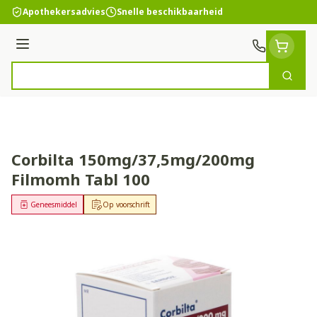
Ga naar de inhoud
Apothekersadvies
Snelle beschikbaarheid
Menu
Zoek
Product, merk, categorie...
Corbilta 150mg/37,5mg/200mg
Filmomh Tabl 100
Geneesmiddel
Op voorschrift