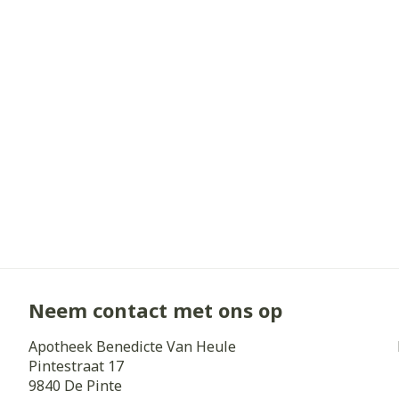
Diergeneesmi
Gezichtsverz
Pillendozen e
Pigmentstoorn
accessoires
Gevoelige huid
geïrriteerde h
Gemengde hui
Doffe huid
Toon meer
Snurken
Neem contact met ons op
Apotheek Benedicte Van Heule
Pintestraat 17
9840
De Pinte