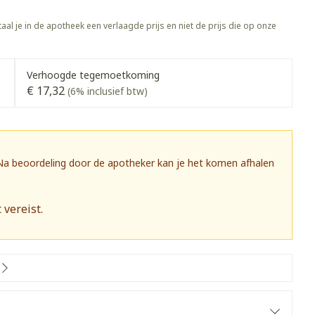
rapie
Toon meer
aal je in de apotheek een verlaagde prijs en niet de prijs die op onze
Diagnosetesten en
 stress
Vlooien en teken
meetapparatuur
Oren
Mond en keel
Verhoogde tegemoetkoming
Alcoholtest
g
Oordopjes
Zuigtabletten
€ 17,32
(6% inclusief btw)
herapie -
Mond, muil of snavel
Bloeddrukmeter
ls
 en -druppels
Oorreiniging
Spray - oplossing
Cholesteroltest
zen
Oordruppels
Hartslagmeter
ulpmiddelen
 Na beoordeling door de apotheker kan je het komen afhalen
Toon meer
 vereist.
herming
Hygiëne
Ergonomie
nning en -
Aambeien
s
Bad en douche
Ademhaling en zuurstof
je
Badkamer