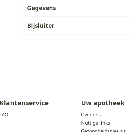
Gegevens
ddelen
Haar
orging
Supplementen
Insectenw
middelen
n
Mondmaskers
issen
Bijsluiter
 -
uid
d
Zelfbruiner
Scheren
Klantenservice
Uw apotheek
FAQ
Over ons
Nuttige links
Gezondheidsnieuws