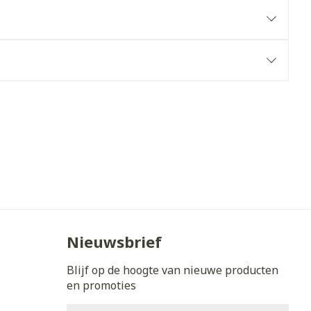
erende
Parfums en
geurproducten
CBD
Nieuwsbrief
Blijf op de hoogte van nieuwe producten
en promoties
E-mail adres