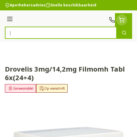
Ga naar de inhoud
Apothekersadvies
Snelle beschikbaarheid
Menu
Zoek
Product, merk, categorie...
Drovelis 3mg/14,2mg Filmomh Tabl
6x(24+4)
Geneesmiddel
Op voorschrift