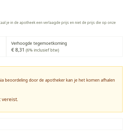
rapie
Toon meer
Diagnosetesten en
 stress
Vlooien en teken
meetapparatuur
aal je in de apotheek een verlaagde prijs en niet de prijs die op onze
Oren
Mond en keel
Alcoholtest
g
Oordopjes
Zuigtabletten
herapie -
Mond, muil of snavel
Verhoogde tegemoetkoming
Bloeddrukmeter
ls
 en -druppels
Oorreiniging
Spray - oplossing
€ 8,31
(6% inclusief btw)
Cholesteroltest
zen
Oordruppels
Hartslagmeter
ulpmiddelen
Toon meer
 Na beoordeling door de apotheker kan je het komen afhalen
 vereist.
herming
Hygiëne
Ergonomie
nning en -
Aambeien
s
Bad en douche
Ademhaling en zuurstof
je
Badkamer