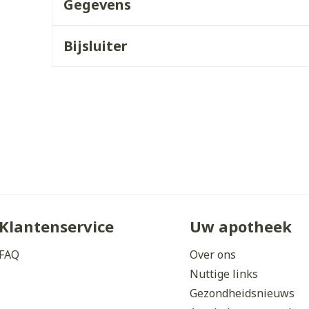
Gegevens
ddelen
Haar
orging
Supplementen
Insectenw
middelen
Bijsluiter
n
Mondmaskers
issen
 -
uid
d
Zelfbruiner
Scheren
Klantenservice
Uw apotheek
FAQ
Over ons
Nuttige links
Gezondheidsnieuws