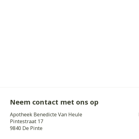
Diergeneesmi
Gezichtsverz
Pillendozen e
Pigmentstoorn
accessoires
Gevoelige huid
geïrriteerde h
Gemengde hui
Doffe huid
Toon meer
Snurken
Neem contact met ons op
Apotheek Benedicte Van Heule
Pintestraat 17
9840
De Pinte