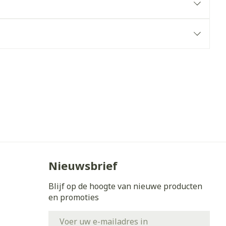
erende
Parfums en
geurproducten
CBD
Nieuwsbrief
Blijf op de hoogte van nieuwe producten
en promoties
E-mail adres