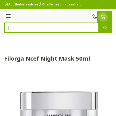
Ga naar de inhoud
Apothekersadvies
Snelle beschikbaarheid
Menu
Zoek
Product, merk, categorie...
Filorga Ncef Night Mask 50ml