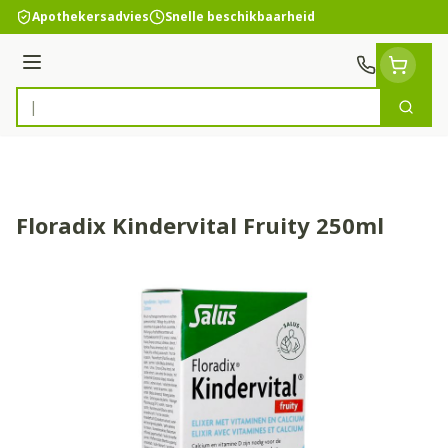
Ga naar de inhoud
Apothekersadvies
Snelle beschikbaarheid
Menu
Zoek
Product, merk, categorie...
Floradix Kindervital Fruity 250ml