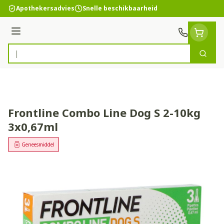
Ga naar de inhoud
Apothekersadvies
Snelle beschikbaarheid
Menu
Zoek
Product, merk, categorie...
Frontline Combo Line Dog S 2-10kg
3x0,67ml
Geneesmiddel