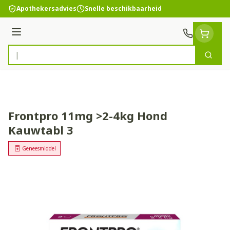
Ga naar de inhoud
Apothekersadvies
Snelle beschikbaarheid
Menu
Zoek
Product, merk, categorie...
Frontpro 11mg >2-4kg Hond
Kauwtabl 3
Geneesmiddel