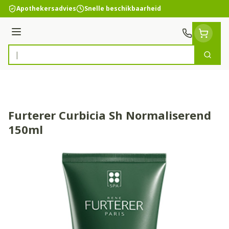
Ga naar de inhoud
Apothekersadvies
Snelle beschikbaarheid
Menu
Zoek
Product, merk, categorie...
Furterer Curbicia Sh Normaliserend
150ml