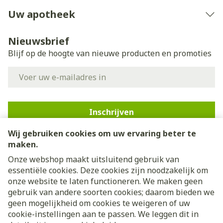
Uw apotheek
Nieuwsbrief
Blijf op de hoogte van nieuwe producten en promoties
E-mail adres
Inschrijven
Wij gebruiken cookies om uw ervaring beter te
Door op inschrijven te klikken, schrijft u zich in voor onze
nieuwsbrief en gaat u akkoord met onze
privacy policy
.
maken.
Onze webshop maakt uitsluitend gebruik van
essentiële cookies. Deze cookies zijn noodzakelijk om
onze website te laten functioneren. We maken geen
gebruik van andere soorten cookies; daarom bieden we
geen mogelijkheid om cookies te weigeren of uw
cookie-instellingen aan te passen. We leggen dit in
Juridische links