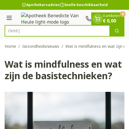
Dia 1 van 1
Ga naar de inhoud
Apothekersadvies
Snelle beschikbaarheid
0
0 artikelen
Menu
€ 0,00
Zoek
Product, merk, categorie...
Home
/
Gezondheidsnieuws
/
Wat is mindfulness en wat zijn de
Wat is mindfulness en wat
zijn de basistechnieken?