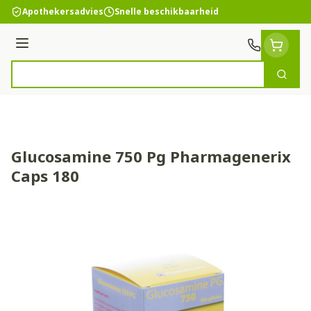
Ga naar de inhoud
Apothekersadvies
Snelle beschikbaarheid
Menu
Zoek
Product, merk, categorie...
Glucosamine 750 Pg Pharmagenerix
Caps 180