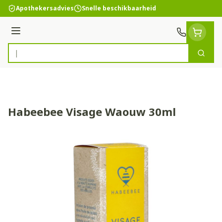
Ga naar de inhoud
Apothekersadvies
Snelle beschikbaarheid
Menu
Zoek
Product, merk, categorie...
Habeebee Visage Waouw 30ml