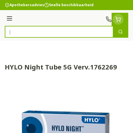
Ga naar de inhoud
Apothekersadvies
Snelle beschikbaarheid
Menu
Zoek
Product, merk, categorie...
HYLO Night Tube 5G Verv.1762269